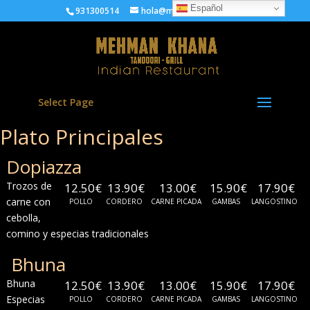
Español
931300514
hola@mehmankhana.com
Select Page
Plato Principales
Dopiazza
Trozos de
12.50€
13.90€
13.00€
15.90€
17.90€
carne con
POLLO
CORDERO
CARNE PICADA
GAMBAS
LANGOSTINO
cebolla,
comino y especias tradicionales
Bhuna
Bhuna
12.50€
13.90€
13.00€
15.90€
17.90€
Especias
POLLO
CORDERO
CARNE PICADA
GAMBAS
LANGOSTINO