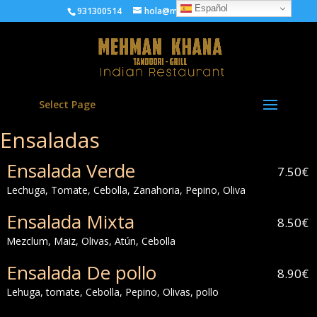
Español
931300514
hola@mehmankhana.com
Select Page
Ensaladas
Ensalada Verde
7.50€
Lechuga, Tomate, Cebolla, Zanahoria, Pepino, Oliva
Ensalada Mixta
8.50€
Mezclum, Maiz, Olivas, Atún, Cebolla
Ensalada De pollo
8.90€
Lehuga, tomate, Cebolla, Pepino, Olivas, pollo